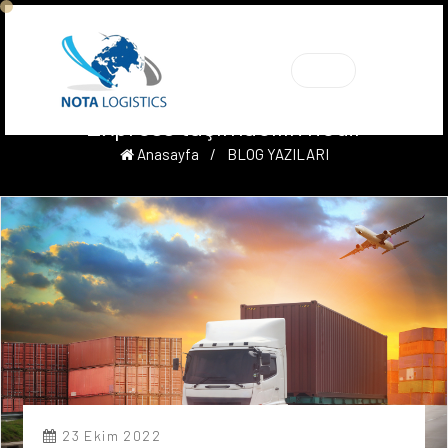
TR
Express taşımacılık nedir
Anasayfa
/
BLOG YAZILARI
23 Ekim 2022